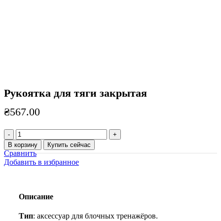
Рукоятка для тяги закрытая
₴
567.00
Количество
товара
В корзину
Купить сейчас
Рукоятка
Сравнить
для
Добавить в избранное
тяги
закрытая
Описание
Тип
: аксессуар для блочных тренажёров.