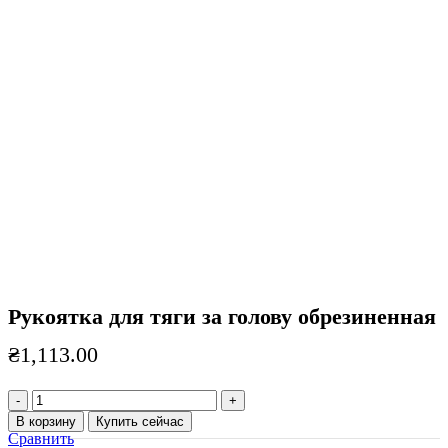
Нажмите, чтобы увеличить
Рукоятка для тяги за голову обрезиненная
₴
1,113.00
Количество
товара
В корзину
Купить сейчас
Рукоятка
Сравнить