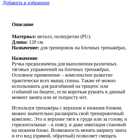
для
Добавить в избранное
тяги
за
голову
обрезиненная
Описание
Материал:
металл, полиуретан (PU).
Длина:
120 см.
Назначение:
для тренировок на блочных тренажёрах.
Назначение
Ручка предназначена для выполнения различных
тяговых упражнений на блочных тренажёрах.
Основное применение – комплексное развитие
практически всех мышц спины. Также её можно
использовать для разгибаний на трицепс или
сгибаний на бицепс, если короткая рукоять в данный
момент занята или её попросту нет.
Используя тренажёры с верхним и нижним блоком,
можно значительно расширить свой тренировочный
комплекс. Это и верхние тяги к груди или за голову, и
горизонтальные – к поясу, и даже имитация становой
на нижнем блоке. Возможность менять ширину хвата
и его вид (прямой, обратный) позволяет смещать