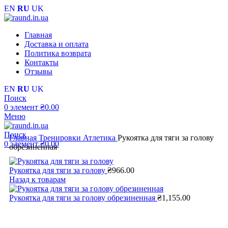
EN
RU
UK
Главная
Доставка и оплата
Политика возврата
Контакты
Отзывы
EN
RU
UK
Поиск
0
элемент
₴
0.00
Меню
Поиск
Главная
Тренировки
Атлетика
Рукоятка для тяги за голову
0
элемент
₴
0.00
обрезиненная
Рукоятка для тяги за голову
₴
966.00
Назад к товарам
Рукоятка для тяги за голову обрезиненная
₴
1,155.00