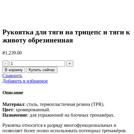
Рукоятка для тяги на трицепс и тяги к
животу обрезиненная
₴
1,239.00
Количество
товара
В корзину
Купить сейчас
Рукоятка
Сравнить
для
Добавить в избранное
тяги
на
Описание
трицепс
и
Материал
: сталь, термопластичная резина (TPR).
тяги
Цвет
: хромированный.
к
Назначение
: для упражнений на блочных тренажёрах.
животу
обрезиненная
Рукоятка относится к разряду многофункциональных и
позволяет более полно использовать потенциал тренажёров.