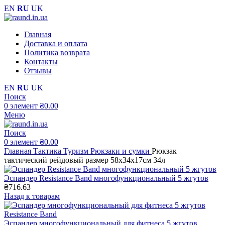
EN
RU
UK
Главная
Доставка и оплата
Политика возврата
Контакты
Отзывы
EN
RU
UK
Поиск
0
элемент
₴
0.00
Меню
Поиск
0
элемент
₴
0.00
Главная
Тактика Туризм
Рюкзаки и сумки
Рюкзак
тактический рейдовый размер 58х34х17см 34л
Эспандер Resistance Band многофункциональный 5 жгутов
₴
716.63
Назад к товарам
Эспандер многофункциональный для фитнеса 5 жгутов