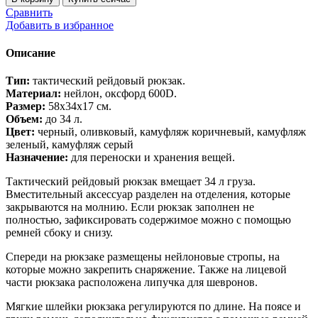
Рюкзак
Сравнить
тактический
Добавить в избранное
рейдовый
размер
Описание
58х34х17см
34л
Тип:
тактический рейдовый рюкзак.
Материал:
нейлон, оксфорд 600D.
Размер:
58х34х17 см.
Объем:
до 34 л.
Цвет:
черный, оливковый, камуфляж коричневый, камуфляж
зеленый, камуфляж серый
Назначение:
для переноски и хранения вещей.
Тактический рейдовый рюкзак вмещает 34 л груза.
Вместительный аксессуар разделен на отделения, которые
закрываются на молнию. Если рюкзак заполнен не
полностью, зафиксировать содержимое можно с помощью
ремней сбоку и снизу.
Спереди на рюкзаке размещены нейлоновые стропы, на
которые можно закрепить снаряжение. Также на лицевой
части рюкзака расположена липучка для шевронов.
Мягкие шлейки рюкзака регулируются по длине. На поясе и