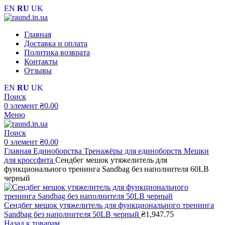
EN
RU
UK
Главная
Доставка и оплата
Политика возврата
Контакты
Отзывы
EN
RU
UK
Поиск
0
элемент
₴
0.00
Меню
Поиск
0
элемент
₴
0.00
Главная
Единоборства
Тренажёры для единоборств
Мешки
для кроссфита
Сендбег мешок утяжелитель для
функционального тренинга Sandbag без наполнителя 60LB
черный
Сендбег мешок утяжелитель для функционального тренинга
Sandbag без наполнителя 50LB черный
₴
1,947.75
Назад к товарам