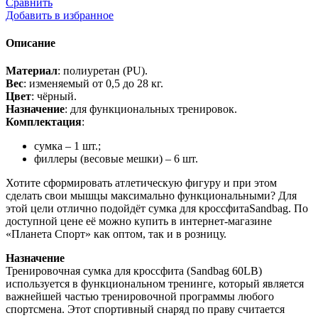
Сравнить
мешок
Добавить в избранное
утяжелитель
для
Описание
функционального
тренинга
Материал
: полиуретан (PU).
Sandbag
Вес
: изменяемый от 0,5 до 28 кг.
без
Цвет
: чёрный.
наполнителя
Назначение
: для функциональных тренировок.
60LB
Комплектация
:
черный
сумка – 1 шт.;
филлеры (весовые мешки) – 6 шт.
Хотите сформировать атлетическую фигуру и при этом
сделать свои мышцы максимально функциональными? Для
этой цели отлично подойдёт сумка для кроссфитаSandbag. По
доступной цене её можно купить в интернет-магазине
«Планета Спорт» как оптом, так и в розницу.
Назначение
Тренировочная сумка для кроссфита (Sandbag 60LB)
используется в функциональном тренинге, который является
важнейшей частью тренировочной программы любого
спортсмена. Этот спортивный снаряд по праву считается