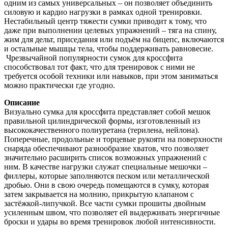
одним из самых универсальных – он позволяет объединить
силовую и кардио нагрузки в рамках одной тренировки.
Нестабильный центр тяжести сумки приводит к тому, что
даже при выполнении целевых упражнений – тяга на спину,
жим для дельт, приседания или подъём на бицепс, включаются
и остальные мышцы тела, чтобы поддерживать равновесие.
Чрезвычайной популярности сумок для кроссфита
способствовал тот факт, что для тренировок с ними не
требуется особой техники или навыков, при этом заниматься
можно практически где угодно.
Описание
Визуально сумка для кроссфита представляет собой мешок
правильной цилиндрической формы, изготовленный из
высококачественного полиуретана (терилена, нейлона).
Поперечные, продольные и торцевые рукояти на поверхности
снаряда обеспечивают разнообразие хватов, что позволяет
значительно расширить список возможных упражнений с
ним. В качестве нагрузки служат специальные мешочки –
филлеры, которые заполняются песком или металлической
дробью. Они в свою очередь помещаются в сумку, которая
затем закрывается на молнию, прикрытую клапаном с
застёжкой-липучкой. Все части сумки прошиты двойным
усиленным швом, что позволяет ей выдерживать энергичные
броски и удары во время тренировок любой интенсивности.