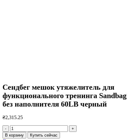
Сендбег мешок утяжелитель для
функционального тренинга Sandbag
без наполнителя 60LB черный
₴
2,315.25
Количество
товара
В корзину
Купить сейчас
Сендбег