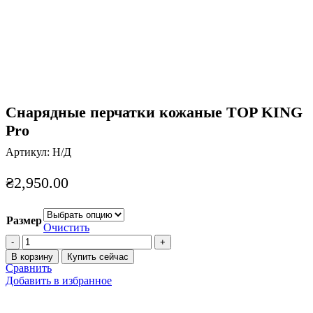
Нажмите, чтобы увеличить
Снарядные перчатки кожаные TOP KING
Pro
Артикул:
Н/Д
₴
2,950.00
Размер
Очистить
Количество
товара
В корзину
Купить сейчас
Снарядные
Сравнить
перчатки
Добавить в избранное
кожаные
TOP