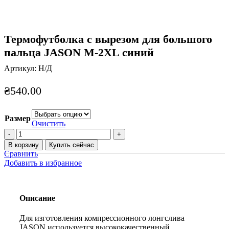
Термофутболка с вырезом для большого
пальца JASON M-2XL синий
Артикул:
Н/Д
₴
540.00
Размер
Очистить
Количество
товара
В корзину
Купить сейчас
Термофутболка
Сравнить
с
Добавить в избранное
вырезом
для
большого
пальца
Описание
JASON
M-
Для изготовления компрессионного лонгслива
2XL
JASON используется высококачественный