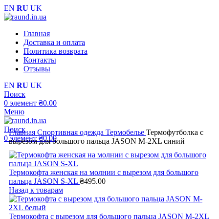
EN
RU
UK
Главная
Доставка и оплата
Политика возврата
Контакты
Отзывы
EN
RU
UK
Поиск
0
элемент
₴
0.00
Меню
Поиск
Главная
Cпортивная одежда
Термобелье
Термофутболка с
0
элемент
₴
0.00
вырезом для большого пальца JASON M-2XL синий
Термокофта женская на молнии с вырезом для большого
пальца JASON S-XL
₴
495.00
Назад к товарам
Термокофта с вырезом для большого пальца JASON M-2XL