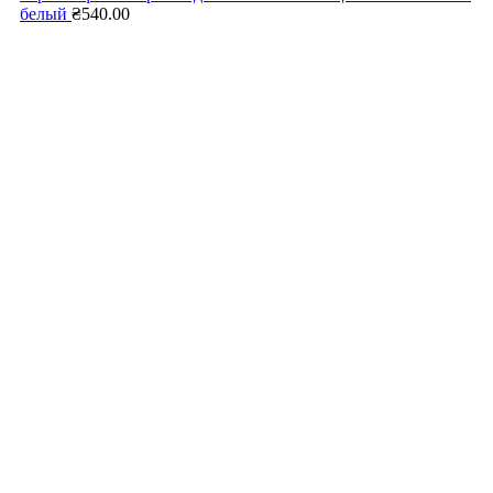
белый
₴
540.00
Нажмите, чтобы увеличить