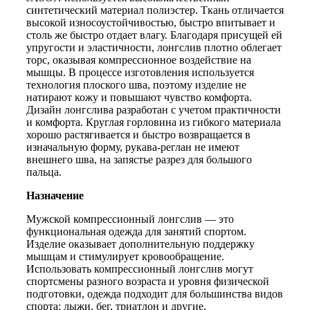
синий
синтетический материал полиэстер. Ткань отличается
высокой износоустойчивостью, быстро впитывает и
столь же быстро отдает влагу. Благодаря присущей ей
упругости и эластичности, лонгслив плотно облегает
торс, оказывая компрессионное воздействие на
мышцы. В процессе изготовления используется
технология плоского шва, поэтому изделие не
натирают кожу и повышают чувство комфорта.
Дизайн лонгслива разработан с учетом практичности
и комфорта. Круглая горловина из гибкого материала
хорошо растягивается и быстро возвращается в
изначальную форму, рукава-реглан не имеют
внешнего шва, на запястье разрез для большого
пальца.
Назначение
Мужской компрессионный лонгслив — это
функциональная одежда для занятий спортом.
Изделие оказывает дополнительную поддержку
мышцам и стимулирует кровообращение.
Использовать компрессионный лонгслив могут
спортсмены разного возраста и уровня физической
подготовки, одежда подходит для большинства видов
спорта: лыжи, бег, триатлон и другие.