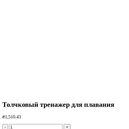
Нажмите, чтобы увеличить
Толчковый тренажер для плавания
₴
1,510.43
Количество