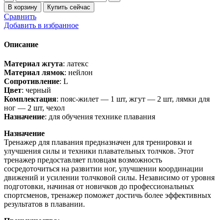
товара
В корзину
Купить сейчас
Толчковый
Сравнить
тренажер
Добавить в избранное
для
плавания
Описание
Материал жгута
: латекс
Материал лямок
: нейлон
Сопротивление
: L
Цвет
: черный
Комплектация
: пояс-жилет — 1 шт, жгут — 2 шт, лямки для
ног — 2 шт, чехол
Назначение
: для обучения технике плавания
Назначение
Тренажер для плавания предназначен для тренировки и
улучшения силы и техники плавательных толчков. Этот
тренажер предоставляет пловцам возможность
сосредоточиться на развитии ног, улучшении координации
движений и усилении толчковой силы. Независимо от уровня
подготовки, начиная от новичков до профессиональных
спортсменов, тренажер поможет достичь более эффективных
результатов в плавании.