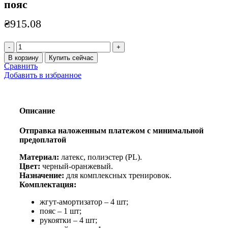
пояс
₴
915.08
Количество
товара
В корзину
Купить сейчас
Тренировочная
Сравнить
система
Добавить в избранное
с
креплением
на
пояс
Описание
Отправка наложенным платежом с минимальной
предоплатой
Материал:
латекс, полиэстер (PL).
Цвет:
черный-оранжевый.
Назначение:
для комплексных тренировок.
Комплектация:
жгут-амортизатор – 4 шт;
пояс – 1 шт;
рукоятки – 4 шт;