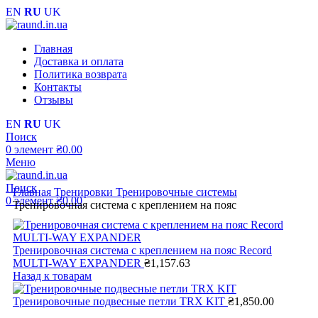
EN
RU
UK
Главная
Доставка и оплата
Политика возврата
Контакты
Отзывы
EN
RU
UK
Поиск
0
элемент
₴
0.00
Меню
Поиск
Главная
Тренировки
Тренировочные системы
0
элемент
₴
0.00
Тренировочная система с креплением на пояс
Тренировочная система с креплением на пояс Record
MULTI-WAY EXPANDER
₴
1,157.63
Назад к товарам
Тренировочные подвесные петли TRX KIT
₴
1,850.00