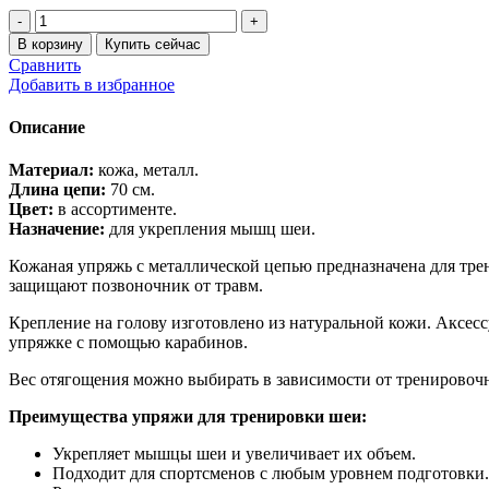
Количество
товара
В корзину
Купить сейчас
Упряжь
Сравнить
для
Добавить в избранное
тренировки
мышц
Описание
шеи
кожаная
Материал:
кожа, металл.
Длина цепи:
70 см.
Цвет:
в ассортименте.
Назначение:
для укрепления мышц шеи.
Кожаная упряжь с металлической цепью предназначена для т
защищают позвоночник от травм.
Крепление на голову изготовлено из натуральной кожи. Аксесс
упряжке с помощью карабинов.
Вес отягощения можно выбирать в зависимости от тренировочн
Преимущества упряжи для тренировки шеи:
Укрепляет мышцы шеи и увеличивает их объем.
Подходит для спортсменов с любым уровнем подготовки.