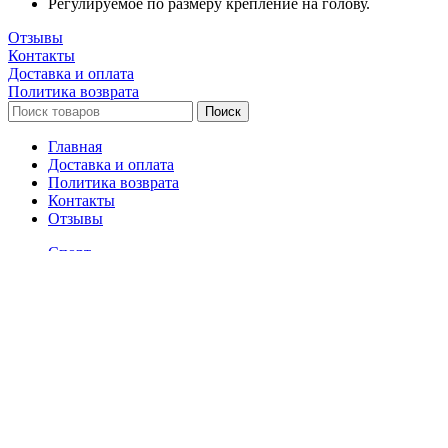
Регулируемое по размеру крепление на голову.
Отзывы
Контакты
Доставка и оплата
Политика возврата
Поиск
Главная
Доставка и оплата
Политика возврата
Контакты
Отзывы
Спорт
Единоборства
Cпортивная одежда
Головные уборы
Женская спортивная одежда
Одежда для сгонки веса
Сумки, рюкзаки
Футболки
Настольные игры
Футбол