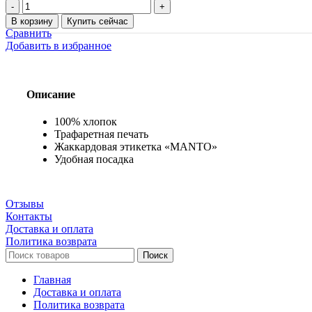
Количество
товара
В корзину
Купить сейчас
Футболка
Сравнить
MANTO
Добавить в избранное
CONTROL
белая
Описание
100% хлопок
Трафаретная печать
Жаккардовая этикетка «MANTO»
Удобная посадка
Отзывы
Контакты
Доставка и оплата
Политика возврата
Поиск
Главная
Доставка и оплата
Политика возврата