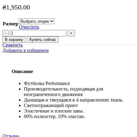
₴
1,950.00
Размер
Очистить
Количество
товара
В корзину
Купить сейчас
Футболка
Сравнить
MANTO
Добавить в избранное
Performance
ATHLETE
2.0
меланжевая
Описание
Футболка Performance
Производительность, подходящая для
неограниченного движения
Дышащая и тянущаяся в 4 направлениях ткань.
Светоотражающий принт
Эластичные и плоские швы.
90% полиэстер, 10% эластан.
Отзывы