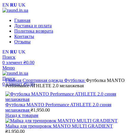
EN
RU
UK
Главная
Доставка и оплата
Политика возврата
Контакты
Отзывы
EN
RU
UK
Поиск
0
элемент
₴
0.00
Меню
Поиск
Главная
Cпортивная одежда
Футболки
Футболка MANTO
0
элемент
₴
0.00
Performance ATHLETE 2.0 меланжевая
Футболка MANTO Performance ATHLETE 2.0 синяя
меланжевая
₴
1,950.00
Назад к товарам
Майка для тренировок MANTO MULTI GRADIENT
₴
1,950.00