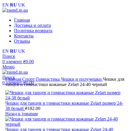
EN
RU
UK
Главная
Доставка и оплата
Политика возврата
Контакты
Отзывы
EN
RU
UK
Поиск
0
элемент
₴
0.00
Меню
Поиск
Главная
Спорт
Гимнастика
Чешки и получешки
Чешки для
0
элемент
₴
0.00
танцев и гимнастики кожаные Zelart 24-40 черный
Чешки для танцев и гимнастики кожаные Zelart размер 24-
38 белый
₴
182.00
Назад к товарам
Чешки для танцев и гимнастики кожаные Zelart 24-40