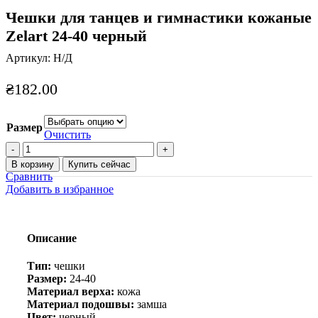
Чешки для танцев и гимнастики кожаные
Zelart 24-40 черный
Артикул:
Н/Д
₴
182.00
Размер
Очистить
Количество
товара
В корзину
Купить сейчас
Чешки
Сравнить
для
Добавить в избранное
танцев
и
гимнастики
кожаные
Описание
Zelart
24-
Тип:
чешки
40
Размер:
24-40
черный
Материал верха:
кожа
Материал подошвы:
замша
Цвет:
черный