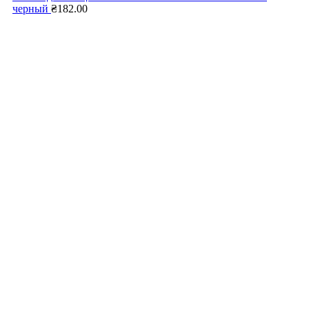
черный
₴
182.00
Нажмите, чтобы увеличить