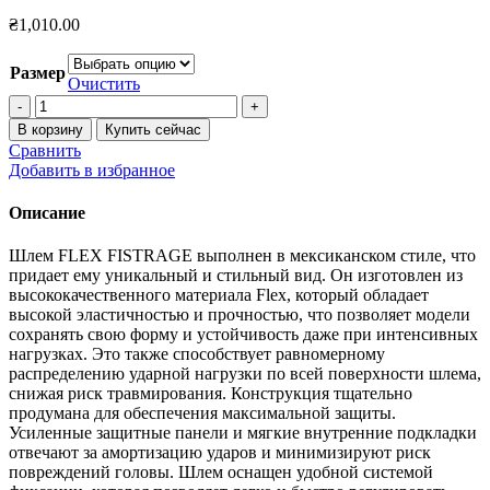
₴
1,010.00
Размер
Очистить
Количество
товара
В корзину
Купить сейчас
Шлем
Сравнить
боксерский
Добавить в избранное
в
мексиканском
Описание
стиле
FLEX
Шлем FLEX FISTRAGE выполнен в мексиканском стиле, что
FISTRAGE
придает ему уникальный и стильный вид. Он изготовлен из
синий
высококачественного материала Flex, который обладает
высокой эластичностью и прочностью, что позволяет модели
сохранять свою форму и устойчивость даже при интенсивных
нагрузках. Это также способствует равномерному
распределению ударной нагрузки по всей поверхности шлема,
снижая риск травмирования. Конструкция тщательно
продумана для обеспечения максимальной защиты.
Усиленные защитные панели и мягкие внутренние подкладки
отвечают за амортизацию ударов и минимизируют риск
повреждений головы. Шлем оснащен удобной системой