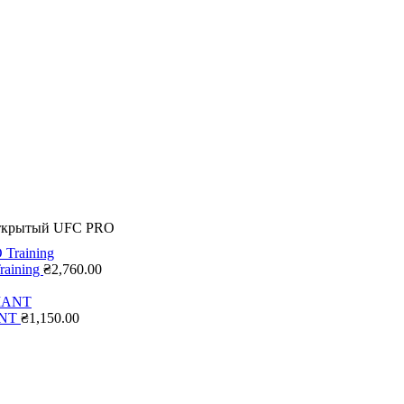
открытый UFC PRO
raining
₴
2,760.00
ANT
₴
1,150.00