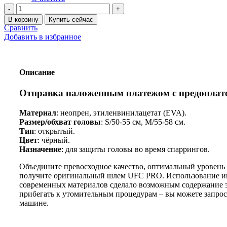
Количество
товара
В корзину
Купить сейчас
Шлем
Сравнить
боксерский
Добавить в избранное
открытый
UFC
PRO
Описание
Отправка наложенным платежом с предоплатой
Материал
: неопрен, этиленвинилацетат (EVA).
Размер/обхват головы
: S/50-55 см, M/55-58 см.
Тип
: открытый.
Цвет
: чёрный.
Назначение
: для защиты головы во время спаррингов.
Объедините превосходное качество, оптимальный уровень
получите оригинальный шлем UFC PRO. Использование и
современных материалов сделало возможным содержание э
прибегать к утомительным процедурам – вы можете запрост
машине.