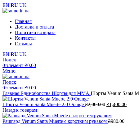
EN
RU
UK
Главная
Доставка и оплата
Политика возврата
Контакты
Отзывы
EN
RU
UK
Поиск
0
элемент
₴
0.00
Меню
Поиск
0
элемент
₴
0.00
Главная
Единоборства
Шорты для ММА
Шорты Venum Santa Mu
Первоначальна
Теку
Шорты Venum Santa Muerte 2.0 Orange
₴
2,000.00
₴
1,400.00
цена
цена:
Назад к товарам
составляла
₴1,40
₴2,000.00.
Рашгард Venum Santa Muerte с коротким рукавом
₴
980.00
-40%;процент скидки