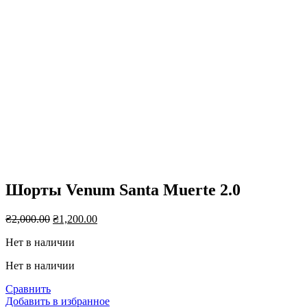
Нажмите, чтобы увеличить
Шорты Venum Santa Muerte 2.0
Первоначальная
Текущая
₴
2,000.00
₴
1,200.00
цена
цена:
Нет в наличии
составляла
₴1,200.00.
₴2,000.00.
Нет в наличии
Сравнить
Добавить в избранное