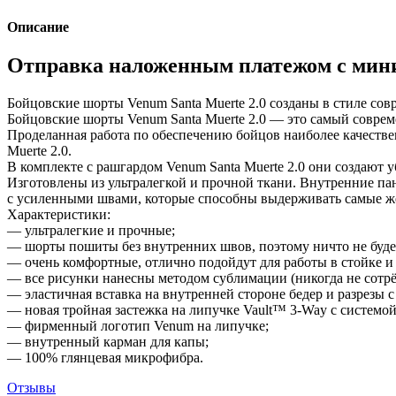
Описание
Отправка наложенным платежом с мини
Бойцовские шорты Venum Santa Muerte 2.0 созданы в стиле совр
Бойцовские шорты Venum Santa Muerte 2.0 — это самый соврем
Проделанная работа по обеспечению бойцов наиболее качеств
Muerte 2.0.
В комплекте с рашгардом Venum Santa Muerte 2.0 они создают
Изготовлены из ультралегкой и прочной ткани. Внутренние па
с усиленными швами, которые способны выдерживать самые же
Характеристики:
— ультралегкие и прочные;
— шорты пошиты без внутренних швов, поэтому ничто не будет 
— очень комфортные, отлично подойдут для работы в стойке и 
— все рисунки нанесны методом сублимации (никогда не сотрё
— эластичная вставка на внутренней стороне бедер и разрезы
— новая тройная застежка на липучке Vault™ 3-Way с системой
— фирменный логотип Venum на липучке;
— внутренный карман для капы;
— 100% глянцевая микрофибра.
Отзывы