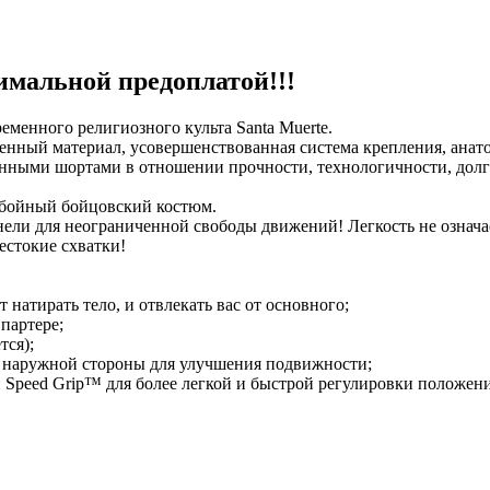
мальной предоплатой!!!
еменного религиозного культа Santa Muerte.
енный материал, усовершенствованная система крепления, анат
енными шортами в отношении прочности, технологичности, долг
 убойный бойцовский костюм.
нели для неограниченной свободы движений! Легкость не означ
стокие схватки!
натирать тело, и отвлекать вас от основного;
партере;
тся);
 с наружной стороны для улучшения подвижности;
 Speed Grip™ для более легкой и быстрой регулировки положени