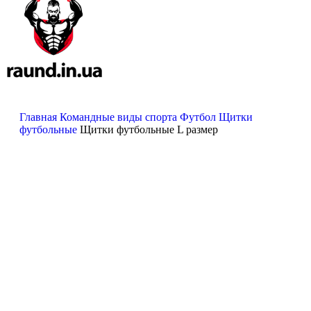
Поиск
Главная
Командные виды спорта
Футбол
Щитки
0
элемент
₴
0.00
футбольные
Щитки футбольные L размер